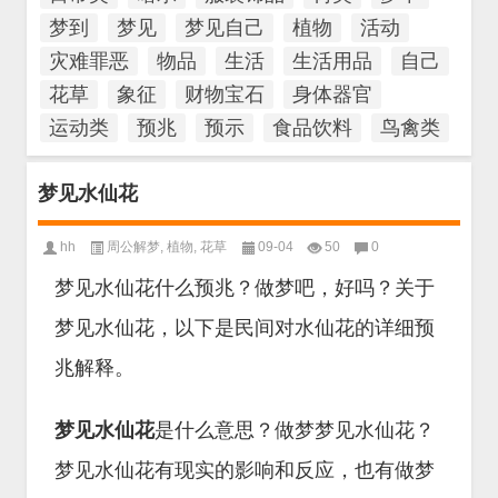
梦到
梦见
梦见自己
植物
活动
灾难罪恶
物品
生活
生活用品
自己
花草
象征
财物宝石
身体器官
运动类
预兆
预示
食品饮料
鸟禽类
梦见水仙花
hh
周公解梦
,
植物
,
花草
09-04
50
0
梦见水仙花什么预兆？做梦吧，好吗？关于
梦见水仙花，以下是民间对水仙花的详细预
兆解释。
梦见水仙花
是什么意思？做梦梦见水仙花？
梦见水仙花有现实的影响和反应，也有做梦