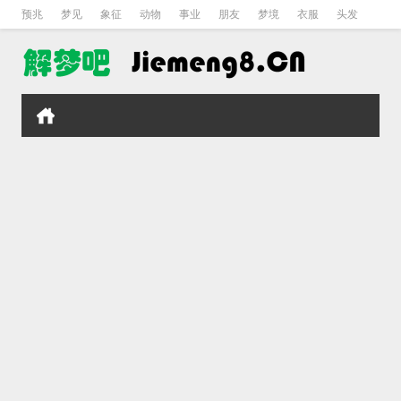
预兆
梦见
象征
动物
事业
朋友
梦境
衣服
头发
孕妇
孩子
吵架
房子