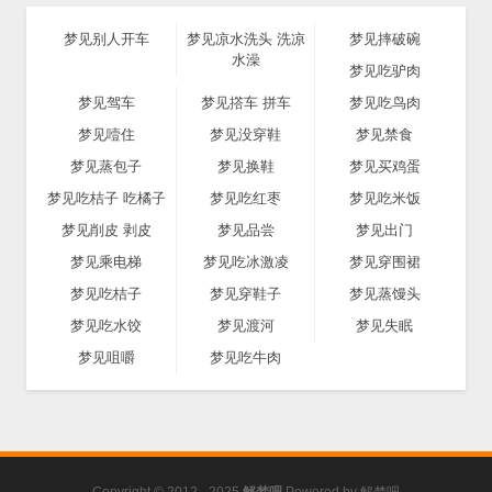
梦见别人开车
梦见凉水洗头 洗凉
梦见摔破碗
水澡
梦见吃驴肉
梦见驾车
梦见撘车 拼车
梦见吃鸟肉
梦见噎住
梦见没穿鞋
梦见禁食
梦见蒸包子
梦见换鞋
梦见买鸡蛋
梦见吃桔子 吃橘子
梦见吃红枣
梦见吃米饭
梦见削皮 剥皮
梦见品尝
梦见出门
梦见乘电梯
梦见吃冰激凌
梦见穿围裙
梦见吃桔子
梦见穿鞋子
梦见蒸馒头
梦见吃水饺
梦见渡河
梦见失眠
梦见咀嚼
梦见吃牛肉