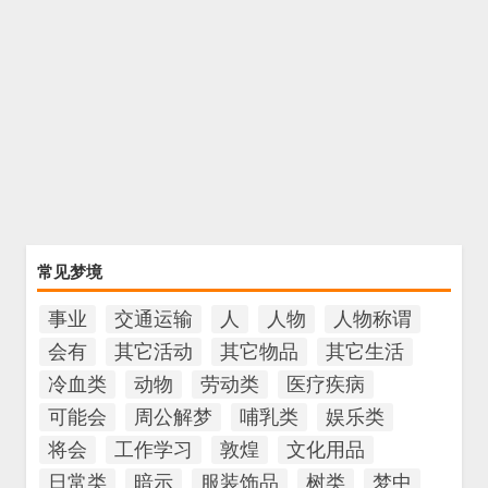
常见梦境
事业
交通运输
人
人物
人物称谓
会有
其它活动
其它物品
其它生活
冷血类
动物
劳动类
医疗疾病
可能会
周公解梦
哺乳类
娱乐类
将会
工作学习
敦煌
文化用品
日常类
暗示
服装饰品
树类
梦中