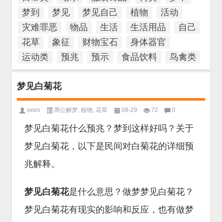
梦到
梦见
梦见自己
植物
活动
灾难罪恶
物品
生活
生活用品
自己
花草
象征
财物宝石
身体器官
运动类
预兆
预示
食品饮料
鸟禽类
梦见白菊花
sxws
周公解梦
,
植物
,
花草
08-29
72
0
梦见白菊花什么预兆？梦到这样好吗？关于
梦见白菊花，以下是民间对白菊花的详细预
兆解释。
梦见白菊花
是什么意思？做梦梦见白菊花？
梦见白菊花有现实的影响和反应，也有做梦