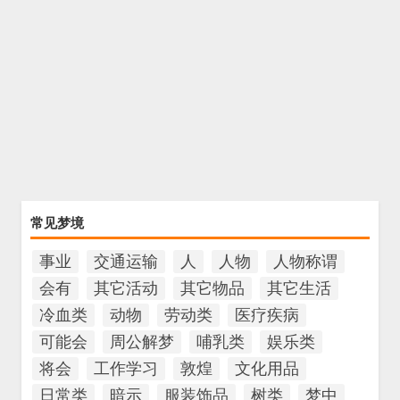
常见梦境
事业
交通运输
人
人物
人物称谓
会有
其它活动
其它物品
其它生活
冷血类
动物
劳动类
医疗疾病
可能会
周公解梦
哺乳类
娱乐类
将会
工作学习
敦煌
文化用品
日常类
暗示
服装饰品
树类
梦中