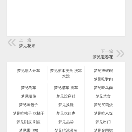
上一篇
梦见花果
下一篇
梦见迎春花
梦见别人开车
梦见凉水洗头 洗凉
梦见摔破碗
水澡
梦见吃驴肉
梦见驾车
梦见撘车 拼车
梦见吃鸟肉
梦见噎住
梦见没穿鞋
梦见禁食
梦见蒸包子
梦见换鞋
梦见买鸡蛋
梦见吃桔子 吃橘子
梦见吃红枣
梦见吃米饭
梦见削皮 剥皮
梦见品尝
梦见出门
梦见乘电梯
梦见吃冰激凌
梦见穿围裙