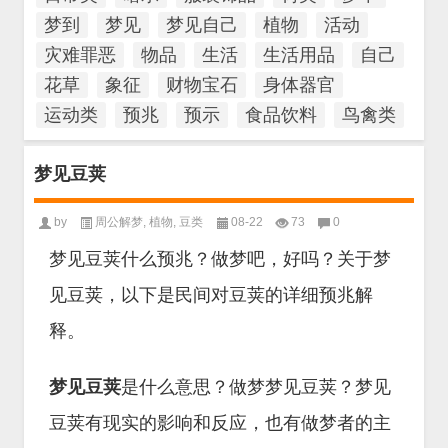
梦到
梦见
梦见自己
植物
活动
灾难罪恶
物品
生活
生活用品
自己
花草
象征
财物宝石
身体器官
运动类
预兆
预示
食品饮料
鸟禽类
梦见豆荚
by
周公解梦
,
植物
,
豆类
08-22
73
0
梦见豆荚什么预兆？做梦吧，好吗？关于梦
见豆荚，以下是民间对豆荚的详细预兆解
释。
梦见豆荚
是什么意思？做梦梦见豆荚？梦见
豆荚有现实的影响和反应，也有做梦者的主