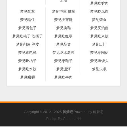
水澡
梦见吃驴肉
梦见驾车
梦见撘车 拼车
梦见吃鸟肉
梦见噎住
梦见没穿鞋
梦见禁食
梦见蒸包子
梦见换鞋
梦见买鸡蛋
梦见吃桔子 吃橘子
梦见吃红枣
梦见吃米饭
梦见削皮 剥皮
梦见品尝
梦见出门
梦见乘电梯
梦见吃冰激凌
梦见穿围裙
梦见吃桔子
梦见穿鞋子
梦见蒸馒头
梦见吃水饺
梦见渡河
梦见失眠
梦见咀嚼
梦见吃牛肉
Copyright © 2012 - 2025
解梦吧
Powered by
解梦吧
Design By Channel 44