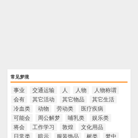
常见梦境
事业
交通运输
人
人物
人物称谓
会有
其它活动
其它物品
其它生活
冷血类
动物
劳动类
医疗疾病
可能会
周公解梦
哺乳类
娱乐类
将会
工作学习
敦煌
文化用品
日常类
暗示
服装饰品
树类
梦中