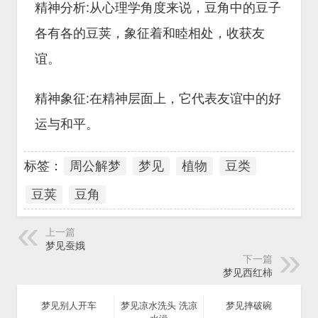
精神分析:从心理学角度来说，豆角中的豆子
各有各的豆荚，象征着和睦相处，收获友
谊。
精神象征:在精神层面上，它代表友谊中的好
运与和平。
标签：
周公解梦
梦见
植物
豆类
豆荚
豆角
上一篇
梦见蚕娥
下一篇
梦见西红柿
梦见别人开车
梦见凉水洗头 洗凉
梦见摔破碗