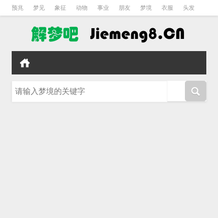
预兆
梦见
象征
动物
事业
朋友
梦境
衣服
头发
孕妇
孩子
吵架
房子
请输入梦境的关键字