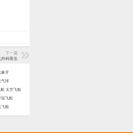
下一篇
见外科医生
见象牙
见气球
船 太空飞船
宇宙飞船
见飞船