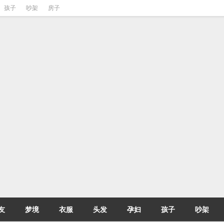
孩子
吵架
房子
友
梦境
衣服
头发
孕妇
孩子
吵架