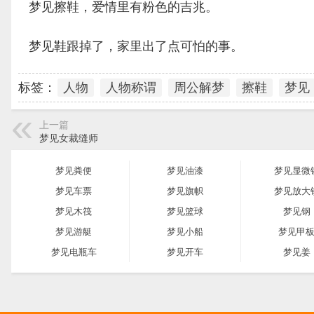
梦见擦鞋，爱情里有粉色的吉兆。
梦见鞋跟掉了，家里出了点可怕的事。
标签：
人物
人物称谓
周公解梦
擦鞋
梦见
上一篇
梦见女裁缝师
梦见粪便
梦见油漆
梦见显微
梦见车票
梦见旗帜
梦见放大
梦见木筏
梦见篮球
梦见钢
梦见游艇
梦见小船
梦见甲
梦见电瓶车
梦见开车
梦见姜