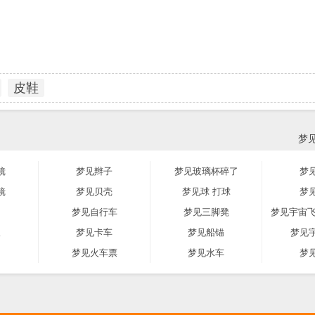
皮鞋
梦
镜
梦见辫子
梦见玻璃杯碎了
梦
镜
梦见贝壳
梦见球 打球
梦
梦见自行车
梦见三脚凳
梦见宇宙飞
板
梦见卡车
梦见船锚
梦见
梦见火车票
梦见水车
梦