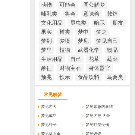
动物
可能会
周公解梦
哺乳类
将会
意味着
敦煌
文化用品
昆虫类
暗示
朋友
果实
树类
梦中
梦之
梦到
梦境
梦见
梦见自己
梦里
植物
武器化学
物品
生活用品
自己
花草
蔬菜
象征
财物宝石
身体器官
预兆
预示
食品饮料
鸟禽类
常见解梦
梦见游客
梦见紧急的事情
梦见成功
梦见火把 火炬
梦见种子
梦见打架受伤
梦见遮阳伞
梦见燃烧