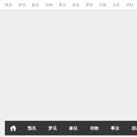
预兆
梦见
象征
动物
事业
朋友
梦境
衣服
头发
孕妇
预兆
梦见
象征
动物
事业
朋