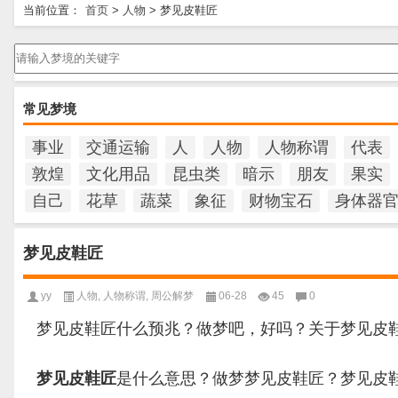
当前位置：
首页
>
人物
>
梦见皮鞋匠
请输入梦境的关键字
常见梦境
事业
交通运输
人
人物
人物称谓
代表
敦煌
文化用品
昆虫类
暗示
朋友
果实
自己
花草
蔬菜
象征
财物宝石
身体器
梦见皮鞋匠
yy
人物
,
人物称谓
,
周公解梦
06-28
45
0
梦见皮鞋匠什么预兆？做梦吧，好吗？关于梦见皮
梦见皮鞋匠
是什么意思？做梦梦见皮鞋匠？梦见皮