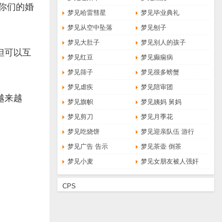
你们的婚
梦见哈雷彗星
梦见毕业典礼
梦见从空中坠落
梦见刨子
梦见大肚子
梦见别人的孩子
但可以互
梦见红豆
梦见癫痫病
梦见筛子
梦见很多螃蟹
梦见虐疾
梦见陪审团
越来越
梦见旗帜
梦见姨妈 舅妈
梦见剪刀
梦见月季花
梦见吃烧饼
梦见迎亲队伍 游行
梦见广告 告示
梦见茶壶 倒茶
梦见小麦
梦见女朋友被人强奸
CPS