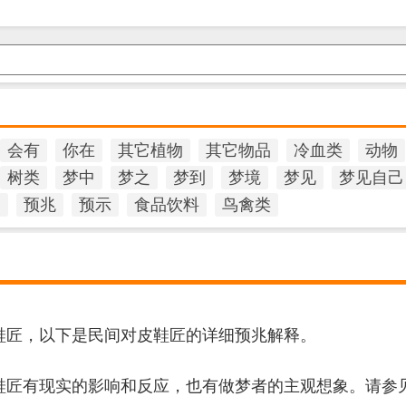
会有
你在
其它植物
其它物品
冷血类
动物
树类
梦中
梦之
梦到
梦境
梦见
梦见自己
官
预兆
预示
食品饮料
鸟禽类
鞋匠，以下是民间对皮鞋匠的详细预兆解释。
鞋匠有现实的影响和反应，也有做梦者的主观想象。请参