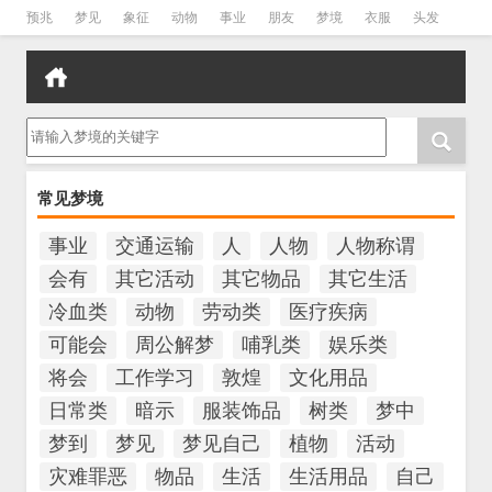
预兆
梦见
象征
动物
事业
朋友
梦境
衣服
头发
孕妇
孩子
吵架
房子
请输入梦境的关键字
常见梦境
事业
交通运输
人
人物
人物称谓
会有
其它活动
其它物品
其它生活
冷血类
动物
劳动类
医疗疾病
可能会
周公解梦
哺乳类
娱乐类
将会
工作学习
敦煌
文化用品
日常类
暗示
服装饰品
树类
梦中
梦到
梦见
梦见自己
植物
活动
灾难罪恶
物品
生活
生活用品
自己