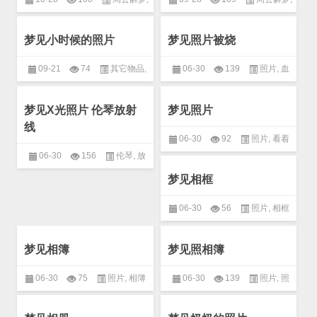
文化用品
,
物品
文化用品
,
物品
梦见小时候的照片
梦见照片被烧
09-21
74
其它物品
,
06-30
139
照片
,
血
周公解梦
,
物品
液
梦见X光照片 伦琴放射
梦见照片
线
06-30
92
照片
,
看着
06-30
156
伦琴
,
放
梦见相框
射线
,
照片
06-30
56
照片
,
相框
梦见相簿
梦见照相簿
06-30
75
照片
,
相簿
06-30
139
照片
,
照
相簿