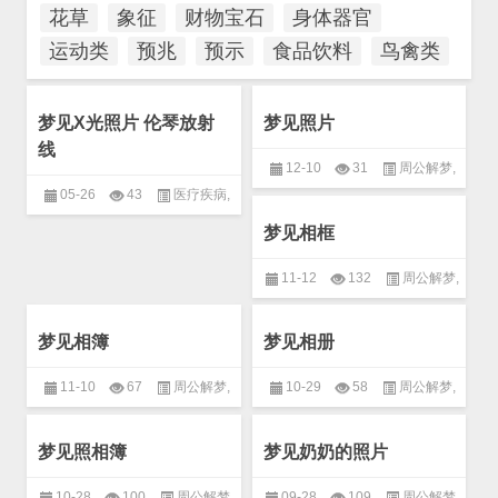
花草
象征
财物宝石
身体器官
运动类
预兆
预示
食品饮料
鸟禽类
梦见X光照片 伦琴放射
梦见照片
线
12-10
31
周公解梦
,
05-26
43
医疗疾病
,
文化用品
,
物品
梦见相框
周公解梦
,
生活
11-12
132
周公解梦
,
物品
,
生活用品
梦见相簿
梦见相册
11-10
67
周公解梦
,
10-29
58
周公解梦
,
物品
,
生活用品
文化用品
,
物品
梦见照相簿
梦见奶奶的照片
10-28
100
周公解梦
,
09-28
109
周公解梦
,