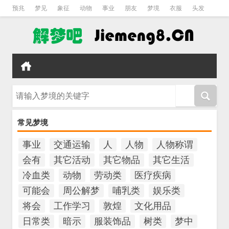
预兆
梦见
象征
动物
事业
朋友
梦境
衣服
头发
孕妇
孩子
吵架
房子
请输入梦境的关键字
常见梦境
事业
交通运输
人
人物
人物称谓
会有
其它活动
其它物品
其它生活
冷血类
动物
劳动类
医疗疾病
可能会
周公解梦
哺乳类
娱乐类
将会
工作学习
敦煌
文化用品
日常类
暗示
服装饰品
树类
梦中