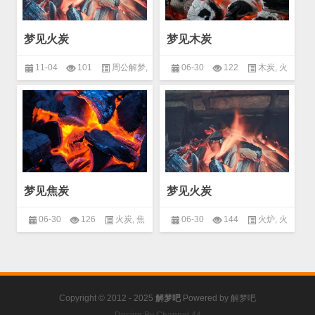
梦见火炭
梦见木炭
11-04
101
周公解梦
,
06-30
122
木炭
,
火
物品
,
生活用品
炭
梦见焦炭
梦见火炭
06-30
126
火炭
,
焦
06-30
144
火炉
,
火
炭
炭
Copyright © 2012 - 2025
解梦吧
Powered by
解梦吧
Design By Channel 44