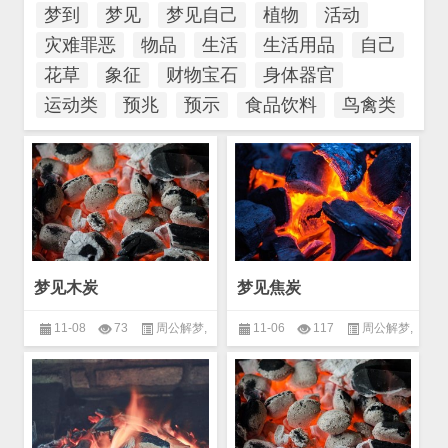
梦到
梦见
梦见自己
植物
活动
灾难罪恶
物品
生活
生活用品
自己
花草
象征
财物宝石
身体器官
运动类
预兆
预示
食品饮料
鸟禽类
梦见木炭
梦见焦炭
11-08
73
周公解梦
,
11-06
117
周公解梦
,
物品
,
生活用品
物品
,
生活用品