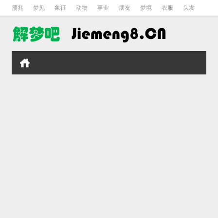
预兆
梦见
象征
动物
事业
朋友
梦境
衣服
头发
孕妇
孩子
吵架
房子