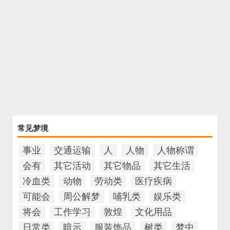
常见梦境
事业
交通运输
人
人物
人物称谓
会有
其它活动
其它物品
其它生活
冷血类
动物
劳动类
医疗疾病
可能会
周公解梦
哺乳类
娱乐类
将会
工作学习
敦煌
文化用品
日常类
暗示
服装饰品
树类
梦中