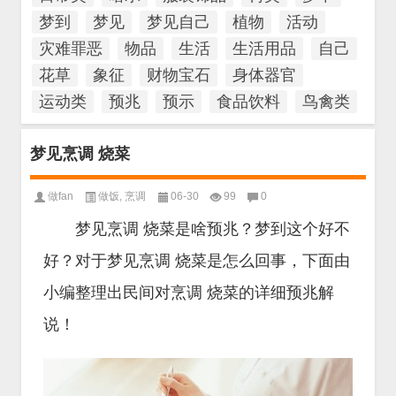
梦到
梦见
梦见自己
植物
活动
灾难罪恶
物品
生活
生活用品
自己
花草
象征
财物宝石
身体器官
运动类
预兆
预示
食品饮料
鸟禽类
梦见烹调 烧菜
做fan
做饭
,
烹调
06-30
99
0
梦见烹调 烧菜是啥预兆？梦到这个好不
好？对于梦见烹调 烧菜是怎么回事，下面由
小编整理出民间对烹调 烧菜的详细预兆解
说！