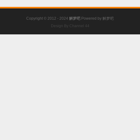
Copyright © 2012 - 2024
解梦吧
Powered by
解梦吧
Design By Channel 44