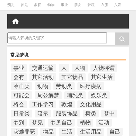
预兆
梦见
象征
动物
事业
朋友
梦境
衣服
头发
孕妇
孩子
吵架
房子
请输入梦境的关键字
常见梦境
事业
交通运输
人
人物
人物称谓
会有
其它活动
其它物品
其它生活
冷血类
动物
劳动类
医疗疾病
可能会
周公解梦
哺乳类
娱乐类
将会
工作学习
敦煌
文化用品
日常类
暗示
服装饰品
树类
梦中
梦到
梦见
梦见自己
植物
活动
灾难罪恶
物品
生活
生活用品
自己