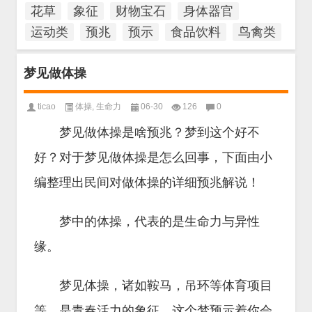
花草
象征
财物宝石
身体器官
运动类
预兆
预示
食品饮料
鸟禽类
梦见做体操
ticao
体操
,
生命力
06-30
126
0
梦见做体操是啥预兆？梦到这个好不
好？对于梦见做体操是怎么回事，下面由小
编整理出民间对做体操的详细预兆解说！
梦中的体操，代表的是生命力与异性
缘。
梦见体操，诸如鞍马，吊环等体育项目
等，是青春活力的象征。这个梦预示着你会