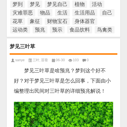
梦到
梦见
梦见自己
植物
活动
灾难罪恶
物品
生活
生活用品
自己
花草
象征
财物宝石
身体器官
运动类
预兆
预示
食品饮料
鸟禽类
梦见三叶草
sanye
三叶
,
苜蓿
06-30
103
0
梦见三叶草是啥预兆？梦到这个好不
好？对于梦见三叶草是怎么回事，下面由小
编整理出民间对三叶草的详细预兆解说！