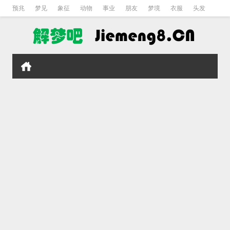
预兆
梦见
象征
动物
事业
朋友
梦境
衣服
头发
孕妇
孩子
吵架
房子