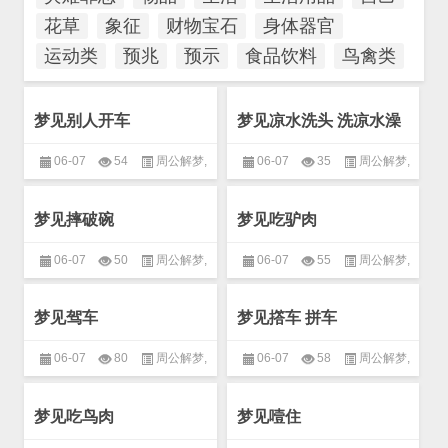
花草
象征
财物宝石
身体器官
运动类
预兆
预示
食品饮料
鸟禽类
梦见别人开车
梦见凉水洗头 洗凉水澡
06-07
54
周公解梦
,
06-07
35
周公解梦
,
生活
,
衣食住行
生活
,
衣食住行
梦见摔破碗
梦见吃驴肉
06-07
50
周公解梦
,
06-07
55
周公解梦
,
生活
,
衣食住行
生活
,
衣食住行
梦见驾车
梦见撘车 拼车
06-07
80
周公解梦
,
06-07
58
周公解梦
,
生活
,
衣食住行
生活
,
衣食住行
梦见吃鸟肉
梦见噎住