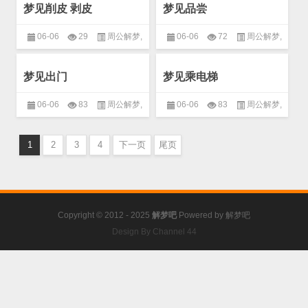
梦见削皮 剥皮
梦见品尝
06-06
29
周公解梦
,
06-06
72
周公解梦
,
生活
,
衣食住行
生活
,
衣食住行
梦见出门
梦见乘电梯
06-06
83
周公解梦
,
06-06
83
周公解梦
,
生活
,
衣食住行
生活
,
衣食住行
1
2
3
4
下一页
尾页
Copyright © 2012 - 2025
解梦吧
Powered by
解梦吧
Design By Channel 44