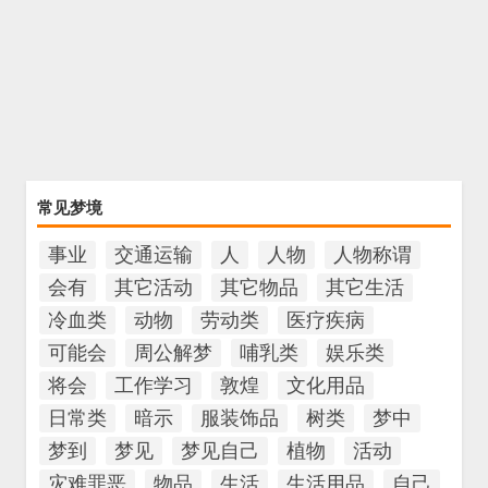
常见梦境
事业
交通运输
人
人物
人物称谓
会有
其它活动
其它物品
其它生活
冷血类
动物
劳动类
医疗疾病
可能会
周公解梦
哺乳类
娱乐类
将会
工作学习
敦煌
文化用品
日常类
暗示
服装饰品
树类
梦中
梦到
梦见
梦见自己
植物
活动
灾难罪恶
物品
生活
生活用品
自己