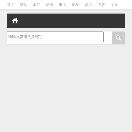
预兆
梦见
象征
动物
事业
朋友
梦境
衣服
头发
孕妇
孩子
吵架
房子
请输入梦境的关键字