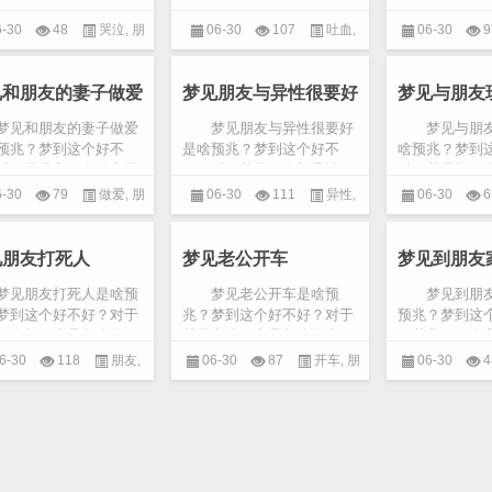
朋友哭泣是怎么回事，
梦见朋友吐血是怎么回事，
赂是怎么回事
由小编整理出民间对朋
下面由小编整理出民间对朋
整理出民间对
6-30
48
哭泣
,
朋
06-30
107
吐血
,
06-30
9
泣的详细预兆解说！
友吐血的详细预兆解说！
兆解说！ 
朋友在哭叫，表示做
梦见朋友吐血，暗示你自
到某种目的，
友
朋友
赂
己...
员...
见和朋友的妻子做爱
梦见朋友与异性很要好
梦见与朋友
见和朋友的妻子做爱
梦见朋友与异性很要好
梦见与朋友
预兆？梦到这个好不
是啥预兆？梦到这个好不
啥预兆？梦到
对于梦见和朋友的妻子
好？对于梦见朋友与异性很
对于梦见与朋
是怎么回事，下面由小
要好是怎么回事，下面由小
怎么回事，下
6-30
79
做爱
,
朋
06-30
111
异性
,
06-30
6
理出民间对和朋友的妻
编整理出民间对朋友与异性
出民间对与朋
爱的详细预兆解说！
很要好的详细预兆解说！
详细预兆解
友
,
梦见
朋友
友
...
与...
见朋友打死人
梦见老公开车
梦见到朋友
见朋友打死人是啥预
梦见老公开车是啥预
梦见到朋友
梦到这个好不好？对于
兆？梦到这个好不好？对于
预兆？梦到这
朋友打死人是怎么回
梦见老公开车是怎么回事，
于梦见到朋友
下面由小编整理出民间
下面由小编整理出民间对老
回事，下面由
6-30
118
朋友
,
06-30
87
开车
,
朋
06-30
4
友打死人的详细预兆解
公开车的详细预兆解说！
间对到朋友家
 梦见朋友打死人，
汽车是一种自主性较高的
兆解说！ 
死人
友
友
交...
家...