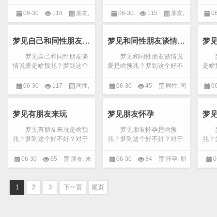
梦见朋友来看我是怎么回
梦见朋友死了是怎么回事，
梦见
事，下面由小编整理出民间
下面由小编整理出民间对朋
下面
06-30
118
朋友
,
06-30
115
朋友
,
0
对朋友来看我的详细预兆解
友死了的详细预兆解说！
友哭
说！ 梦见朋友来看我，
梦见好友死了，因为梦中
梦见
看我
死了
收...
的...
梦...
梦见自己和同性朋友谈情说爱
梦见和同性朋友谈情说爱
梦
梦见自己和同性朋友谈
梦见和同性朋友谈情说
梦
情说爱是啥预兆？梦到这个
爱是啥预兆？梦到这个好不
是啥
好不好？对于梦见自己和同
好？对于梦见和同性朋友谈
好？
性朋友谈情说爱是怎么回
情说爱是怎么回事，下面由
做爱
06-30
117
同性
,
06-30
45
同性
,
同
0
事，下面由小编整理出民间
小编整理出民间对和同性朋
编整
对自己和同性朋友谈情说爱
友谈情说爱的详细预兆解
子做
同性恋
,
朋友
性恋
,
朋友
的详...
说！ ...
...
梦见有朋友来玩
梦见朋友怀孕
梦
梦见有朋友来玩是啥预
梦见朋友怀孕是啥预
梦
兆？梦到这个好不好？对于
兆？梦到这个好不好？对于
兆？
梦见有朋友来玩是怎么回
梦见朋友怀孕是怎么回事，
梦见
事，下面由小编整理出民间
下面由小编整理出民间对朋
事，
06-30
65
朋友
,
来
06-30
84
怀孕
,
朋
0
对有朋友来玩的详细预兆解
友怀孕的详细预兆解说！
对朋
说！ 梦见有朋友来玩，
梦见朋友怀孕，大概是你
说！
玩
友
一...
的...
不...
1
2
3
下一页
尾页