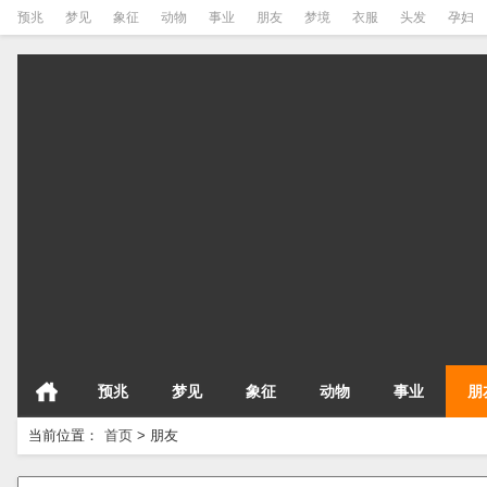
预兆
梦见
象征
动物
事业
朋友
梦境
衣服
头发
孕妇
预兆
梦见
象征
动物
事业
朋
当前位置：
首页
>
朋友
请输入梦境的关键字