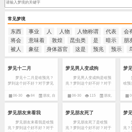
常见梦境
东西
事业
人
人物
人物称谓
代表
会
将会
意味着
敦煌
昆虫类
是
暗示
朋
被人
象征
身体器官
这是
预兆
预示
梦见十二月
梦见男人变成狗
梦
梦见十二月是啥预兆？
梦见男人变成狗是啥预
梦
梦到这个好不好？对于梦见
兆？梦到这个好不好？对于
啥预
十二月是怎么回事，下面由
梦见男人变成狗是怎么回
对于
小编整理出民间对十二月的
事，下面由小编整理出民间
怎么
06-30
84
朋友
,
自
06-30
115
朋友
,
0
详细预兆解说！ 梦见十
对男人变成狗的详细预兆解
出民
二月，预言你积累了财
说！ 梦见男人变成狗，
详细
己
男人
富，...
如...
这...
梦见朋友来看我
梦见朋友死了
梦
梦见朋友来看我是啥预
梦见朋友死了是啥预
梦
兆？梦到这个好不好？对于
兆？梦到这个好不好？对于
兆？